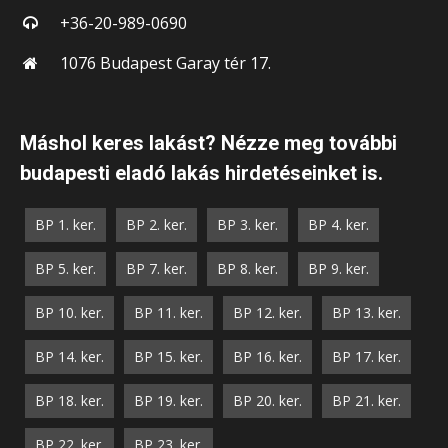
+36-20-989-0690
1076 Budapest Garay tér 17.
Máshol keres lakást? Nézze meg további
budapesti eladó lakás hirdetéseinket is.
BP 1. ker.
BP 2. ker.
BP 3. ker.
BP 4. ker.
BP 5. ker.
BP 7. ker.
BP 8. ker.
BP 9. ker.
BP 10. ker.
BP 11. ker.
BP 12. ker.
BP 13. ker.
BP 14. ker.
BP 15. ker.
BP 16. ker.
BP 17. ker.
BP 18. ker.
BP 19. ker.
BP 20. ker.
BP 21. ker.
BP 22. ker.
BP 23. ker.