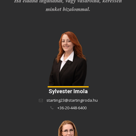
Ha eladná ingatlanát, vagy vásárolna, keressen
minket bizalommal.
Sylvester Imola
starting23@startingiroda.hu
+36-20-448-6400