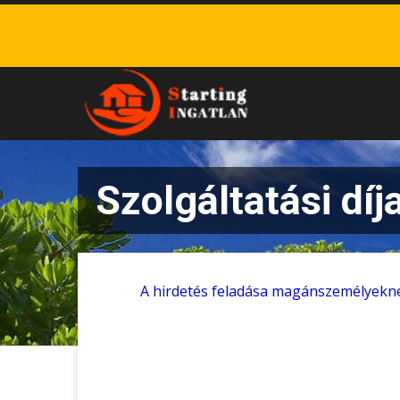
Szolgáltatási díj
A hirdetés feladása magánszemélyekne