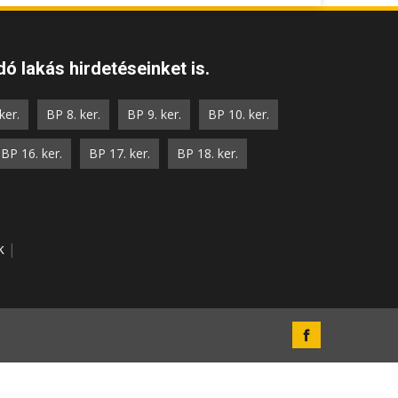
ó lakás hirdetéseinket is.
ker.
BP 8. ker.
BP 9. ker.
BP 10. ker.
BP 16. ker.
BP 17. ker.
BP 18. ker.
k
|