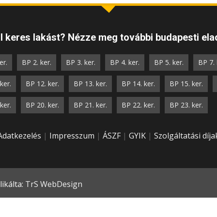
 keres lakást? Nézze meg további budapesti elad
er.
BP 2. ker.
BP 3. ker.
BP 4. ker.
BP 5. ker.
BP 7. 
ker.
BP 12. ker.
BP 13. ker.
BP 14. ker.
BP 15. ker.
ker.
BP 20. ker.
BP 21. ker.
BP 22. ker.
BP 23. ker.
Adatkezelés
|
Impresszum
|
ÁSZF
|
GYIK
|
Szolgáltatási díja
ikálta:
TrS WebDesign