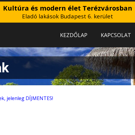
Kultúra és modern élet Terézvárosban
Eladó lakások Budapest 6. kerület
KEZDŐLAP
KAPCSOLAT
ak
k, jelenleg DÍJMENTES!