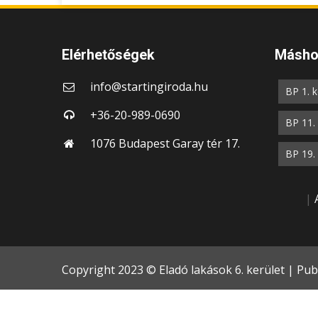
Elérhetőségek
Máshol
info@startingiroda.hu
BP 1. k
+36-20-989-0690
BP 11. 
1076 Budapest Garay tér 17.
BP 19. 
|
Copyright 2023 © Eladó lakások 6. kerület | Publ