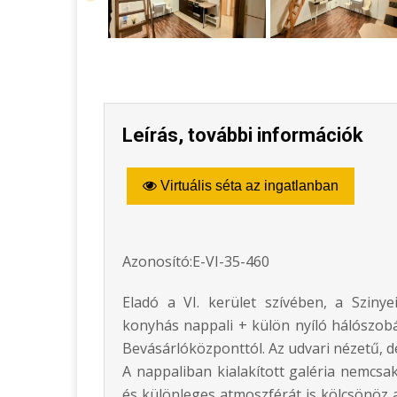
Leírás, további információk
Virtuális séta az ingatlanban
Azonosító:E-VI-35-460
Eladó a VI. kerület szívében, a Szinye
konyhás nappali + külön nyíló hálószob
Bevásárlóközponttól. Az udvari nézetű, dé
A nappaliban kialakított galéria nemcsa
és különleges atmoszférát is kölcsönöz a