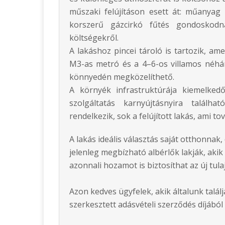
műszaki felújításon esett át: műanyag n
korszerű gázcirkó fűtés gondoskodn
költségekről.
A lakáshoz pincei tároló is tartozik, ame
M3-as metró és a 4–6-os villamos néhán
könnyedén megközelíthető.
A környék infrastruktúrája kiemelked
szolgáltatás karnyújtásnyira találh
rendelkezik, sok a felújított lakás, ami to
A lakás ideális választás saját otthonnak,
jelenleg megbízható albérlők lakják, akik
azonnali hozamot is biztosíthat az új tul
Azon kedves ügyfelek, akik általunk talá
szerkesztett adásvételi szerződés díjáb