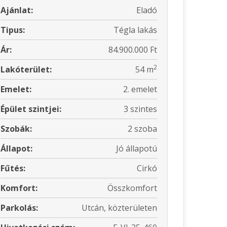
Ajánlat:
Eladó
Tipus:
Tégla lakás
Ár:
84.900.000 Ft
2
Lakóterület:
54 m
Emelet:
2. emelet
Épület szintjei:
3 szintes
Szobák:
2 szoba
Állapot:
Jó állapotú
Fűtés:
Cirkó
Komfort:
Összkomfort
Parkolás:
Utcán, közterületen