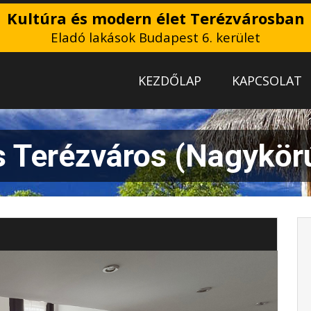
Kultúra és modern élet Terézvárosban
Eladó lakások Budapest 6. kerület
KEZDŐLAP
KAPCSOLAT
s Terézváros (Nagykörú