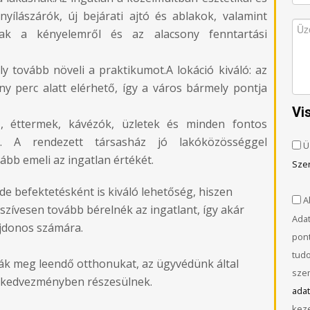
yílászárók, új bejárati ajtó és ablakok, valamint
ak a kényelemről és az alacsony fenntartási
ly tovább növeli a praktikumot.A lokáció kiváló: az
y perc alatt elérhető, így a város bármely pontja
Vi
ő, éttermek, kávézók, üzletek és minden fontos
ató. A rendezett társasház jó lakóközösséggel
Ü
vább emeli az ingatlan értékét.
Sze
 de befektetésként is kiváló lehetőség, hiszen
Al
 szívesen tovább bérelnék az ingatlant, így akár
Adat
ajdonos számára.
pont
tud
lják meg leendő otthonukat, az ügyvédünk által
szem
ól kedvezményben részesülnek.
adat
keze