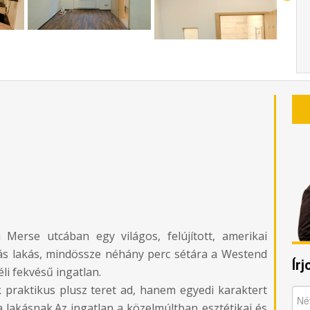
i Merse utcában egy világos, felújított, amerikai
ás lakás, mindössze néhány perc sétára a Westend
Ír
li fekvésű ingatlan.
k praktikus plusz teret ad, hanem egyedi karaktert
 lakásnak.Az ingatlan a közelmúltban esztétikai és