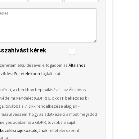
sszahívást kérek
zenetem elküldésével elfogadom az
Általános
rződési Feltételekben
foglaltakat
ulírott, a checkbox bepipálásával - az Általános
védelmi Rendelet (GDPR) 6. cikk (1) bekezdés b)
ja, továbbá a 7. cikk rendelkezése alapján -
omásul veszem, hogy az adatkezelő a most megadott
élyes adataimat a GDPR, továbbá a saját
kezelési tájékoztatójának
feltételei szerint
lheti.