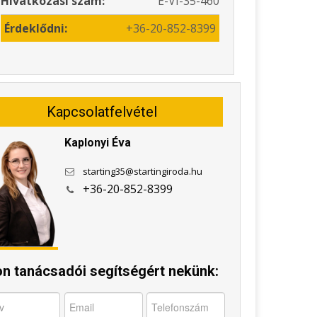
Hivatkozási szám:
E-VI-35-460
Érdeklődni:
+36-20-852-8399
Kapcsolatfelvétel
Kaplonyi Éva
starting35@startingiroda.hu
+36-20-852-8399
jon tanácsadói segítségért nekünk: