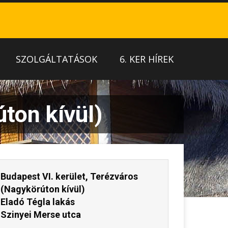
SZOLGÁLTATÁSOK
6. KER HÍREK
ton kívül)
Budapest VI. kerület, Terézváros
(Nagykörúton kívül)
Eladó Tégla lakás
Szinyei Merse utca